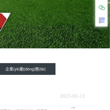
企業(yè)動(dòng)態(tài)
2023-02-13