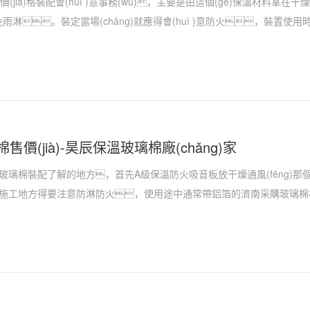
價(jià)格裝配會(huì )意事務(wù)，主要是由這個(gè)保溫材料拿在干
避免雨淋。裝定當場(chǎng)就應得會(huì )意防火，裝置使用
zhì)外墻玻璃棉朝外的方向，保溫玻璃棉板使用前可設局好鋪設體...
售價(jià)-昊辰保溫玻璃棉廠(chǎng)家
玻璃棉裝配了解的地方，首先A級保溫防火吸音板放干燥通風(fēng)那個
施工地方得要注意防淋防火，使用途中通常帶鋁箔的濟南采購玻璃棉板廠
，玻璃棉卷氈使用前在準備排列好...