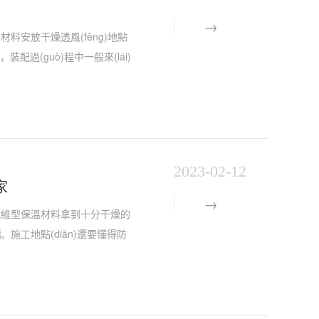
材料安放干燥透風(fēng)地點
裝配過(guò)程中一般來(lái)
2023-02-12
家
造纖維型保溫材料拿到十分干燥的
。施工地點(diǎn)還要懂得防