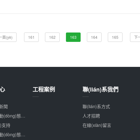
頁(yè)
161
162
163
164
165
下一
心
工程案例
聯(lián)系我們
)新聞
聯(lián)系方式
行業(yè)動(dòng)態(tài)
人才招聘
ù)支持
在線(xiàn)留言
企業(yè)動(dòng)態(tài)