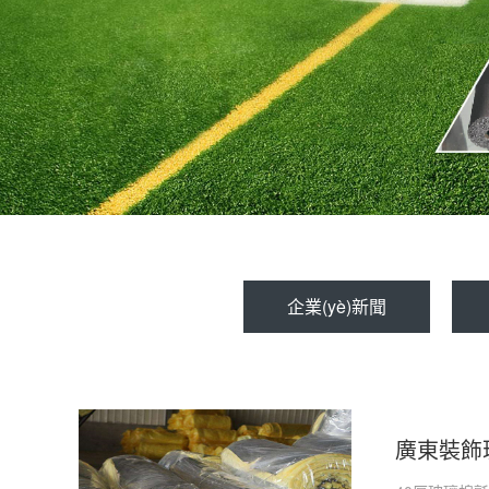
企業(yè)新聞
廣東裝飾玻